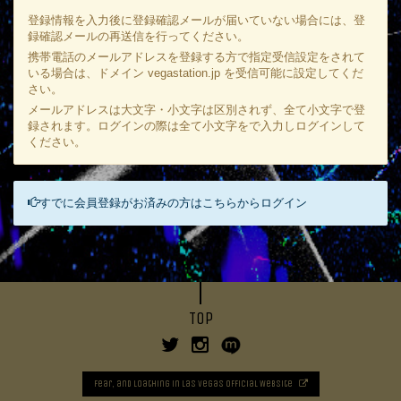
登録情報を入力後に登録確認メールが届いていない場合には、
登
録確認メールの再送信
を行ってください。
携帯電話のメールアドレスを登録する方で指定受信設定をされて
いる場合は、ドメイン vegastation.jp を受信可能に設定してくだ
さい。
メールアドレスは大文字・小文字は区別されず、全て小文字で登
録されます。ログインの際は全て小文字をで入力しログインして
ください。
すでに会員登録がお済みの方はこちらからログイン
TOP
Fear, and Loathing in Las Vegas Official Website