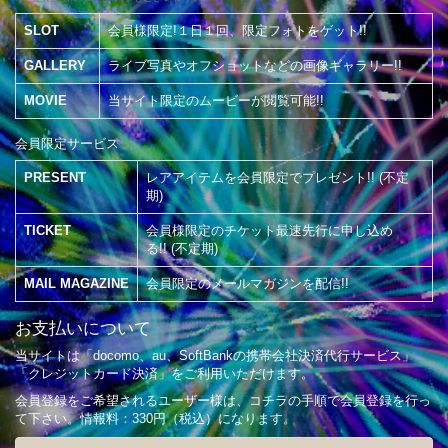
SLOT
会員様限定!１日１回、限定フォトをゲット!!
GALLERY
ライブ写真やオフショットなどの画像ギャラリー!!
MOVIE
当サイト限定のムービーが閲覧可能!!
会員限定サービス
PRESENT
レアアイテムを会員限定でプレゼント!! (不定
期)
TICKET
会員様限定のチケット最速先行に申し込め
る!! (不定期)
MAIL MAGAZINE
会員限定のメールマガジンを配信!!
お支払いについて
当サイトは「docomo、au、SoftBankの携帯会社決済代行サービス」
「クレジットカード決済」をご利用いただけます。
会員登録をご希望されるユーザー様は、
コチラ
の手順で会員登録を行っ
て下さい。情報料：330円（税込）になります。