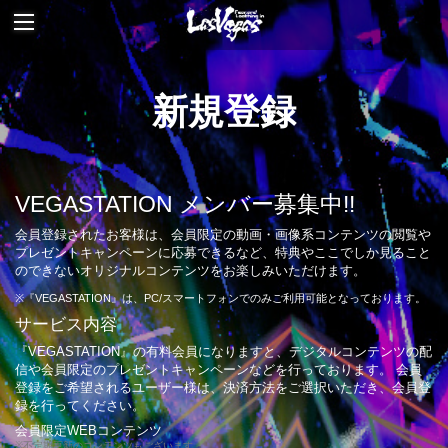
新規登録
VEGASTATION メンバー募集中!!
会員登録されたお客様は、会員限定の動画・画像系コンテンツの閲覧や
プレゼントキャンペーンに応募できるなど、特典やここでしか見ること
のできないオリジナルコンテンツをお楽しみいただけます。
※『VEGASTATION』は、PC/スマートフォンでのみご利用可能となっております。
サービス内容
『VEGASTATION』の有料会員になりますと、デジタルコンテンツの配
信や会員限定のプレゼントキャンペーンなどを行っております。 会員
登録をご希望されるユーザー様は、決済方法をご選択いただき、会員登
録を行ってください。
会員限定WEBコンテンツ
※不定期更新のコンテンツもございます。