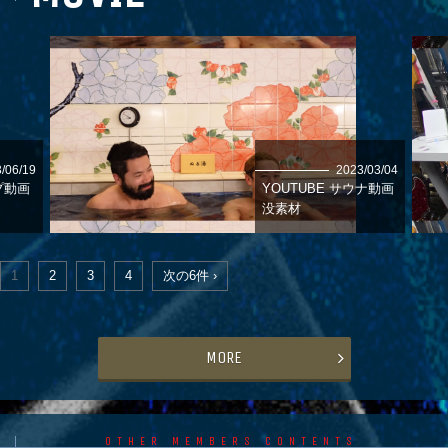
/06/19
2023/03/04
プ動画
YOUTUBE サウナ動画
没素材
1
2
3
4
次の6件 ›
MORE
OTHER MEMBERS CONTENTS