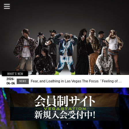
WHAT'S NEW
2026-
202
Fear, and Loathing in Las Vegas The Focus「Feeling of Unity」Vol.1 VEGASTATION有料会員限定先行(抽選受付)決定！
NEWS
06-06