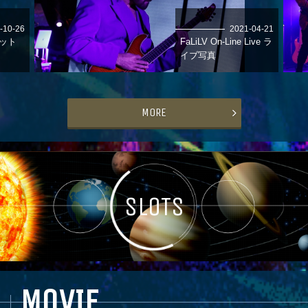
-10-26
2021-04-21
ット
FaLiLV On-Line Live ラ
イブ写真
MORE
SLOTS
MOVIE