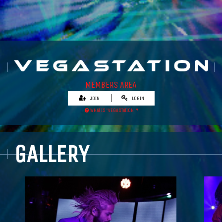
MEMBERS AREA
JOIN
LOGIN
WHAT IS “VEGASTATION” ?
GALLERY