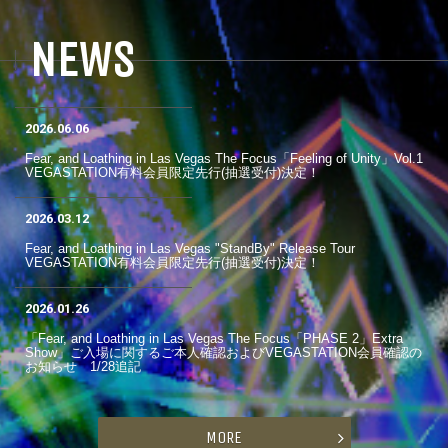
NEWS
2026.06.06
Fear, and Loathing in Las Vegas The Focus「Feeling of Unity」Vol.1
VEGASTATION有料会員限定先行(抽選受付)決定！
2026.03.12
Fear, and Loathing in Las Vegas "StandBy" Release Tour
VEGASTATION有料会員限定先行(抽選受付)決定！
2026.01.26
「Fear, and Loathing in Las Vegas The Focus「PHASE 2」Extra
Show」ご入場に関するご本人確認およびVEGASTATION会員確認の
お知らせ 1/28追記
MORE