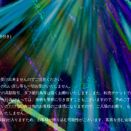
号付き)
お受け出来ませんのでご注意ください。
トの払い戻し等も一切お受けいたしません。
での高額取引、ダフ屋行為等は固くお断りいたします。また、転売チケットで
また行為によっては、身柄を警察に引き渡すこともございますので、予めご了
ていただけない方は他のお客様のご迷惑になりますので、ご入場のお断り、も
切いたしません。
収録)が入りますため、お客様が映り込む可能性がございます。客席を含む会