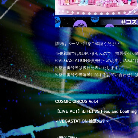
詳細はページ下部をご確認ください！
※先着順では御座いませんので、抽選受付期
※VEGASTATION会員先行へのお申し込みに
※整理番号等は後日発表いたします。
※整理番号や当落等に関するお問い合わせに
COSMIC CIRCUS Vol.4
【LIVE ACT】iLiFE! VS Fear, and Loathing 
＜VEGASTATION 抽選先行＞