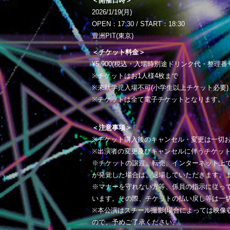
＜開催日時＞
2026/1/19(月)
OPEN：17:30 / START：18:30
豊洲PIT(東京)
＜チケット料金＞
¥5,900(税込・入場時別途ドリンク代・整理番
※チケットはお1人様4枚まで
※未就学児入場不可(小学生以上チケット必要)
※チケットは全て電子チケットとなります。
＜注意事項＞
※チケット購入後のキャンセル・変更は一切
※出演者の変更及びキャンセルに伴うチケッ
※チケットの譲渡、転売、インターネット上
が発覚した場合は、退場していただきます。
※マナーを守れない方等、係員の指示に従っ
います。その際、チケットの払い戻し等は一
※本公演はスチール撮影(場合によっては映像
ので、予めご了承ください。