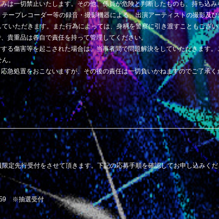
込みは一切禁止いたします。その他、係員が危険と判断したものも、持ち込み
、テープレコーダー等の録音・撮影機器による、出演アーティストの撮影及び
していただきます。また行為によっては、身柄を警察に引き渡すこともござい
で、貴重品は各自で責任を持って管理してください。
対する傷害等を起こされた場合は、当事者間で問題解決をしていただきます。
せん。
、応急処置をおこないますが、その後の責任は一切負いかねますのでご了承く
員限定先行受付をさせて頂きます。下記の応募手順を確認してお申し込みくだ
 23:59 ※抽選受付