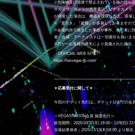
※危険物及び法律で禁止されている物の持ち
※カメラ、カメラ付携帯電話、ビデオカメラ
が発覚した場合は、機器を没収した上、退場
※『置引き』『盗難』が多発しておりますの
※会場内外で発生した事故や事件、第三者に
者・会場・アーティストは一切責任を負いま
※万が一お客様の過失により負傷された場合
〈OFFICIAL WEB SITE〉
https://lasvegas-jp.com/
▼応募受付に関して▼
今回のチケット先行は、チケットぴあでの会
＜VEGASTATION会員 抽選先行＞
販売期間：2025/10/27(月) 18:00～11/9(日)
当落結果発表：2025/11/13(木)18:00 より順次