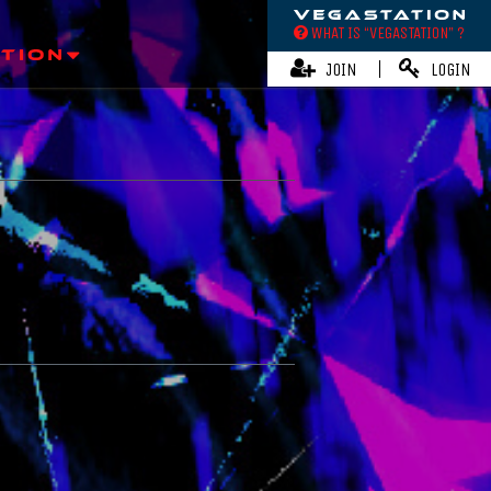
WHAT IS “VEGASTATION” ?
JOIN
LOGIN