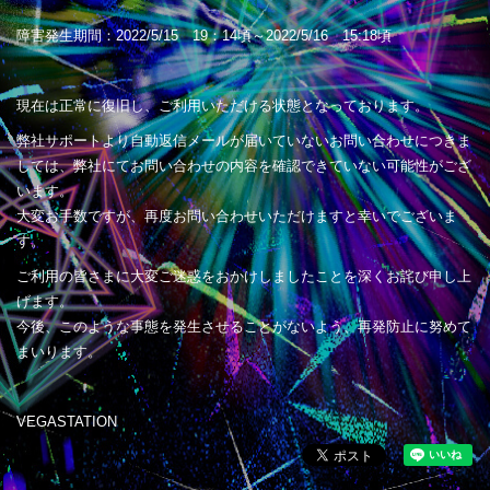
障害発生期間：2022/5/15 19：14頃～2022/5/16 15:18頃
現在は正常に復旧し、ご利用いただける状態となっております。
弊社サポートより自動返信メールが届いていないお問い合わせにつきま
しては、弊社にてお問い合わせの内容を確認できていない可能性がござ
います。
大変お手数ですが、再度お問い合わせいただけますと幸いでございま
す。
ご利用の皆さまに大変ご迷惑をおかけしましたことを深くお詫び申し上
げます。
今後、このような事態を発生させることがないよう、再発防止に努めて
まいります。
VEGASTATION